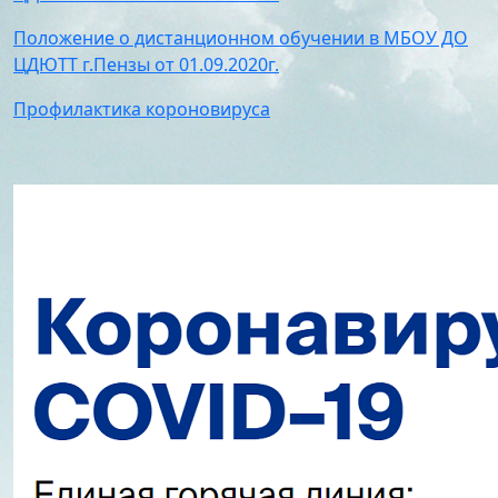
Стипендии и меры
Футбол
поддержки обучающихся
Положение о дистанционном обучении в МБОУ ДО
Морское многоборье
Международное
ЦДЮТТ г.Пензы от 01.09.2020г.
Волейбол
сотрудничество
Тхэквондо
Профилактика короновируса
Организация питания в
Художественная
образовательной
гимнастика
организации
Лёгкая атлетика
Документы по АХЧ
Фитнес-аэробика
Педагогический салон
Киокусинкай
Виртуальная экскурсия
Дзюдо
Настольный теннис
Шахматы
Фитбол
Технический
Мотоспорт
Новостная студия