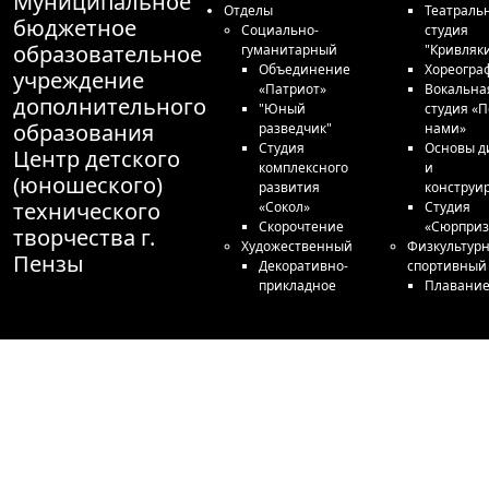
Муниципальное
Отделы
Театраль
бюджетное
Социально-
студия
образовательное
гуманитарный
"Кривляк
Объединение
Хореогра
учреждение
«Патриот»
Вокальна
дополнительного
"Юный
студия «П
образования
разведчик"
нами»
Студия
Основы д
Центр детского
комплексного
и
(юношеского)
развития
конструи
технического
«Сокол»
Студия
Скорочтение
«Сюрприз
творчества г.
Художественный
Физкультурн
Пензы
Декоративно-
спортивный
прикладное
Плавани