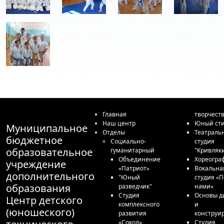
Главная
творчест
Наш центр
Юный сти
Муниципальное
Отделы
Театраль
бюджетное
Социально-
студия
образовательное
гуманитарный
"Кривляк
Объединение
Хореогра
учреждение
«Патриот»
Вокальна
дополнительного
"Юный
студия «П
образования
разведчик"
нами»
Студия
Основы д
Центр детского
комплексного
и
(юношеского)
развития
конструи
«Сокол»
Студия