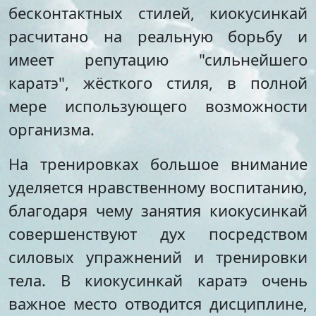
Стипендии и меры
Футбол
бесконтактных стилей, киокусинкай
поддержки обучающихся
Морское многоборье
расчитано на реальную борьбу и
Международное
Волейбол
имеет репутацию "сильнейшего
сотрудничество
Тхэквондо
Организация питания в
Художественная
каратэ", жёсткого стиля, в полной
образовательной
гимнастика
мере использующего возможности
организации
Лёгкая атлетика
Документы по АХЧ
организма.
Фитнес-аэробика
Педагогический салон
Киокусинкай
Виртуальная экскурсия
Дзюдо
На тренировках большое внимание
Настольный теннис
уделяется нравственному воспитанию,
Шахматы
благодаря чему занятия киокусинкай
Фитбол
Технический
совершенствуют дух посредством
Мотоспорт
силовых упражнений и тренировки
Новостная студия
тела. В киокусинкай каратэ очень
важное место отводится дисциплине,