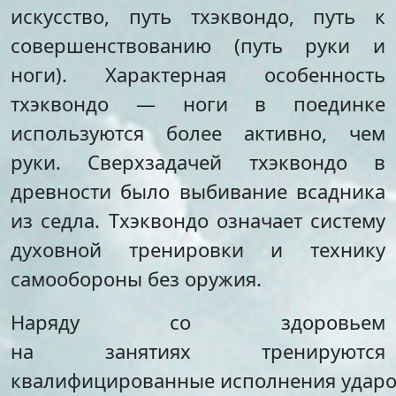
Стипендии и меры
Футбол
искусство, путь тхэквондо, путь к
поддержки обучающихся
Морское многоборье
совершенствованию (путь руки и
Международное
Волейбол
ноги). Характерная особенность
сотрудничество
Тхэквондо
Организация питания в
Художественная
тхэквондо — ноги в поединке
образовательной
гимнастика
используются более активно, чем
организации
Лёгкая атлетика
Документы по АХЧ
руки. Сверхзадачей тхэквондо в
Фитнес-аэробика
Педагогический салон
Киокусинкай
древности было выбивание всадника
Виртуальная экскурсия
Дзюдо
из седла. Тхэквондо означает систему
Настольный теннис
Шахматы
духовной тренировки и технику
Фитбол
самообороны без оружия.
Технический
Мотоспорт
Наряду со здоровьем
Новостная студия
на занятиях тренируются
квалифицированные исполнения ударо