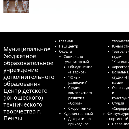
Главная
творчест
Наш центр
Юный сти
Муниципальное
Отделы
Театраль
бюджетное
Социально-
студия
образовательное
гуманитарный
"Кривляк
Объединение
Хореогра
учреждение
«Патриот»
Вокальна
дополнительного
"Юный
студия «П
образования
разведчик"
нами»
Студия
Основы д
Центр детского
комплексного
и
(юношеского)
развития
конструи
технического
«Сокол»
Студия
Скорочтение
«Сюрприз
творчества г.
Художественный
Физкультурн
Пензы
Декоративно-
спортивный
прикладное
Плавани