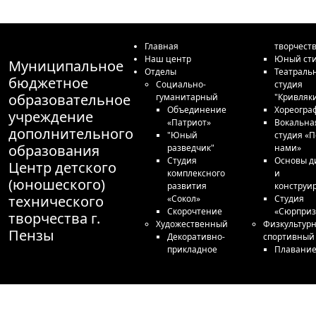
Главная
творчест
Наш центр
Юный сти
Муниципальное
Отделы
Театраль
бюджетное
Социально-
студия
образовательное
гуманитарный
"Кривляк
Объединение
Хореогра
учреждение
«Патриот»
Вокальна
дополнительного
"Юный
студия «П
образования
разведчик"
нами»
Студия
Основы д
Центр детского
комплексного
и
(юношеского)
развития
конструи
технического
«Сокол»
Студия
Скорочтение
«Сюрприз
творчества г.
Художественный
Физкультурн
Пензы
Декоративно-
спортивный
прикладное
Плавани