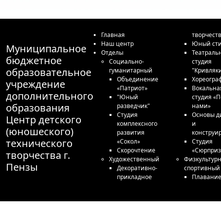
Главная
творчест
Наш центр
Юный сти
Муниципальное
Отделы
Театраль
бюджетное
Социально-
студия
образовательное
гуманитарный
"Кривляк
Объединение
Хореогра
учреждение
«Патриот»
Вокальна
дополнительного
"Юный
студия «П
образования
разведчик"
нами»
Студия
Основы д
Центр детского
комплексного
и
(юношеского)
развития
конструи
технического
«Сокол»
Студия
Скорочтение
«Сюрприз
творчества г.
Художественный
Физкультурн
Пензы
Декоративно-
спортивный
прикладное
Плавани