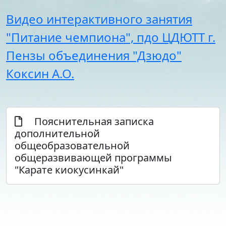
Стипендии и меры
Футбол
Видео интерактивного занятия
поддержки обучающихся
Морское многоборье
Международное
Волейбол
"Питание чемпиона", пдо ЦДЮТТ г.
сотрудничество
Тхэквондо
Пензы объединения "Дзюдо"
Организация питания в
Художественная
образовательной
гимнастика
Коксин А.О.
организации
Лёгкая атлетика
Документы по АХЧ
Фитнес-аэробика
Педагогический салон
Киокусинкай
Виртуальная экскурсия
Дзюдо
Пояснительная записка
Настольный теннис
дополнительной
Шахматы
общеобразовательной
Фитбол
общеразвивающей программы
Технический
"Карате киокусинкай"
Мотоспорт
Новостная студия