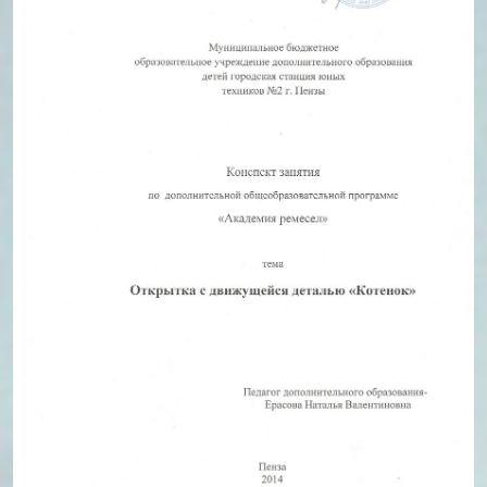
Стипендии и меры
Футбол
поддержки обучающихся
Морское многоборье
Международное
Волейбол
сотрудничество
Тхэквондо
Организация питания в
Художественная
образовательной
гимнастика
организации
Лёгкая атлетика
Документы по АХЧ
Фитнес-аэробика
Педагогический салон
Киокусинкай
Виртуальная экскурсия
Дзюдо
Настольный теннис
Шахматы
Фитбол
Технический
Мотоспорт
Новостная студия