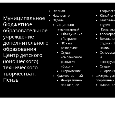
Главная
творчест
Наш центр
Юный сти
Муниципальное
Отделы
Театраль
бюджетное
Социально-
студия
образовательное
гуманитарный
"Кривляк
Объединение
Хореогра
учреждение
«Патриот»
Вокальна
дополнительного
"Юный
студия «П
образования
разведчик"
нами»
Студия
Основы д
Центр детского
комплексного
и
(юношеского)
развития
конструи
технического
«Сокол»
Студия
Скорочтение
«Сюрприз
творчества г.
Художественный
Физкультурн
Пензы
Декоративно-
спортивный
прикладное
Плавани