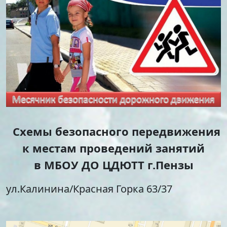
Стипендии и меры
Футбол
поддержки обучающихся
Морское многоборье
Международное
Волейбол
сотрудничество
Тхэквондо
Организация питания в
Художественная
образовательной
гимнастика
организации
Лёгкая атлетика
Документы по АХЧ
Фитнес-аэробика
Педагогический салон
Киокусинкай
Виртуальная экскурсия
Дзюдо
Настольный теннис
Схемы безопасного передвижения
Шахматы
к местам проведений занятий
Фитбол
в МБОУ ДО ЦДЮТТ г.Пензы
Технический
Мотоспорт
ул.Калинина/Красная Горка 63/37
Новостная студия