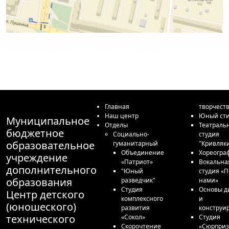
Главная
творчест
Наш центр
Юный сти
Муниципальное
Отделы
Театраль
бюджетное
Социально-
студия
образовательное
гуманитарный
"Кривляк
Объединение
Хореогра
учреждение
«Патриот»
Вокальна
дополнительного
"Юный
студия «П
образования
разведчик"
нами»
Студия
Основы д
Центр детского
комплексного
и
(юношеского)
развития
конструи
технического
«Сокол»
Студия
Скорочтение
«Сюрприз