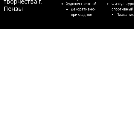
творчества г.
Художественный
Физкультурн
Пензы
Декоративно-
спортивный
прикладное
Плавани