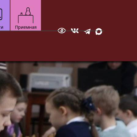
ти
Приемная
Отправить сообщение
зкультурно-
Технический
Документ
ортивный
Мотоспорт
вание
Новостная студия
бол
ское многоборье
ейбол
квондо
ожественная
тав
настика
ческое
кая атлетика
нес-аэробика
кусинкай
роцесса.
до