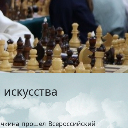
тольный теннис
ельные
маты
бол
венная
я
ихся
я в
 искусства
он
сия
ничкина прошел Всероссийский