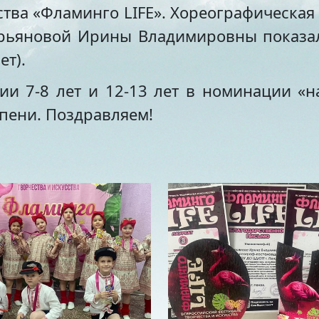
ства «Фламинго LIFE». Хореографическая
рьяновой Ирины Владимировны показали
ет).
рии 7-8 лет и 12-13 лет в номинации «
епени. Поздравляем!