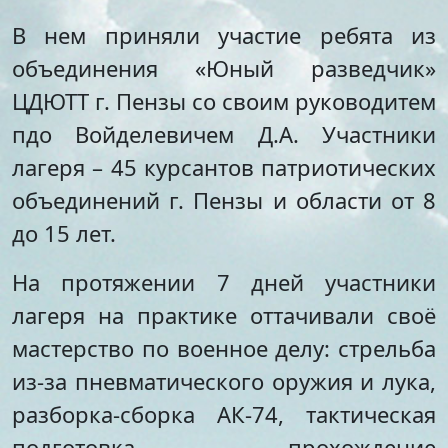
Стипендии и меры
Футбол
В нем приняли участие ребята из
поддержки обучающихся
Морское многоборье
Международное
Волейбол
объединения «Юный разведчик»
сотрудничество
Тхэквондо
ЦДЮТТ г. Пензы со своим руководитем
Организация питания в
Художественная
образовательной
пдо Войделевичем Д.А. Участники
гимнастика
организации
Лёгкая атлетика
лагеря – 45 курсантов патриотических
Документы по АХЧ
Фитнес-аэробика
объединений г. Пензы и области от 8
Педагогический салон
Киокусинкай
Виртуальная экскурсия
Дзюдо
до 15 лет.
Настольный теннис
Шахматы
На протяжении 7 дней участники
Фитбол
лагеря на практике оттачивали своё
Технический
мастерство по военное делу: стрельба
Мотоспорт
из-за пневматического оружия и лука,
Новостная студия
разборка-сборка АК-74, тактическая
подготовка, прохождение