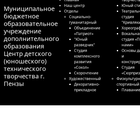
Наш центр
Юный сти
Муниципальное
Отделы
Театраль
бюджетное
Социально-
студия
образовательное
гуманитарный
"Кривляк
Объединение
Хореогра
учреждение
«Патриот»
Вокальна
дополнительного
"Юный
студия «П
образования
разведчик"
нами»
Студия
Основы д
Центр детского
комплексного
и
(юношеского)
развития
конструи
технического
«Сокол»
Студия
Скорочтение
«Сюрприз
творчества г.
Художественный
Физкультурн
Пензы
Декоративно-
спортивный
прикладное
Плавани