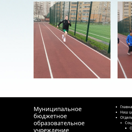
Главн
Муниципальное
Наш ц
бюджетное
Отдел
образовательное
Соц
О
учреждение