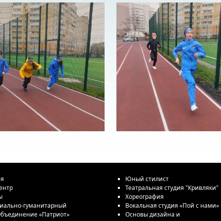
ая
Юный стилист
ентр
Театральная студия "Кривляки"
ы
Хореография
иально-гуманитарный
Вокальная студия «Пой с нами»
бъединение «Патриот»
Основы дизайна и