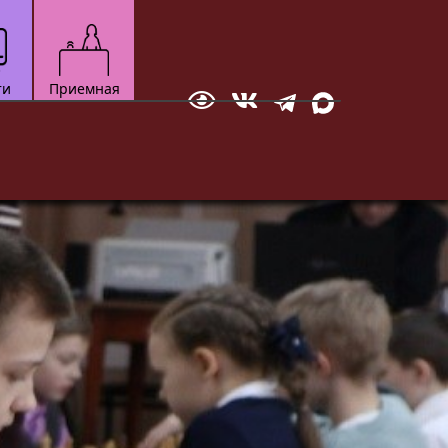
ти
Приемная
Отправить сообщение
зкультурно-
Технический
Документ
ортивный
Мотоспорт
вание
Новостная студия
бол
ское многоборье
ейбол
квондо
ожественная
тав
настика
ческое
кая атлетика
нес-аэробика
кусинкай
роцесса.
до