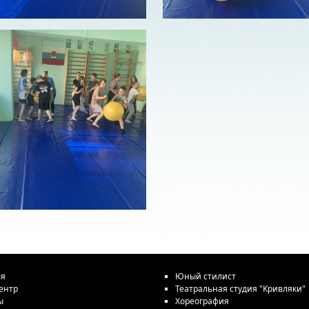
ая
Юный стилист
ентр
Театральная студия "Кривляки"
ы
Хореография