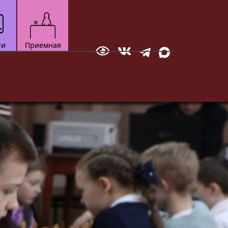
ти
Приемная
Отправить сообщение
зкультурно-
Технический
Документ
ортивный
Мотоспорт
вание
Новостная студия
бол
ское многоборье
ейбол
квондо
ожественная
тав
настика
ческое
кая атлетика
нес-аэробика
кусинкай
роцесса.
до