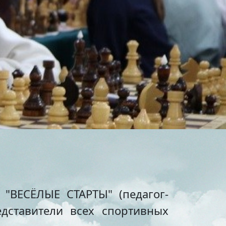
тольный теннис
ельные
маты
бол
венная
я
ихся
я в
он
"ВЕСЁЛЫЕ СТАРТЫ" (педагог-
сия
едставители всех спортивных