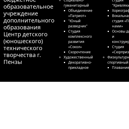
Социально-
студия
образовательное
гуманитарный
"Кривляк
Объединение
Хореогра
учреждение
«Патриот»
Вокальна
дополнительного
"Юный
студия «П
образования
разведчик"
нами»
Студия
Основы д
Центр детского
комплексного
и
(юношеского)
развития
конструи
технического
«Сокол»
Студия
Скорочтение
«Сюрприз
творчества г.
Художественный
Физкультурн
Пензы
Декоративно-
спортивный
прикладное
Плавани