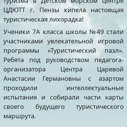
туризма в Детском морском центре
Стипендии и меры
Футбол
ЦДЮТТ г. Пензы кипела настоящая
поддержки обучающихся
Морское многоборье
Международное
Волейбол
туристическая лихорадка!
сотрудничество
Тхэквондо
Организация питания в
Ученики 7А класса школы №49 стали
Художественная
образовательной
гимнастика
участниками увлекательной игровой
организации
Лёгкая атлетика
программы «Туристический пазл».
Документы по АХЧ
Фитнес-аэробика
Педагогический салон
Киокусинкай
Ребята под руководством педагога-
Виртуальная экскурсия
Дзюдо
организатора Центра Царевой
Настольный теннис
Анастасии Германовны с азартом
Шахматы
Фитбол
проходили интеллектуальные
Технический
испытания и собирали части карты
Мотоспорт
своего будущего туристического
Новостная студия
маршрута.