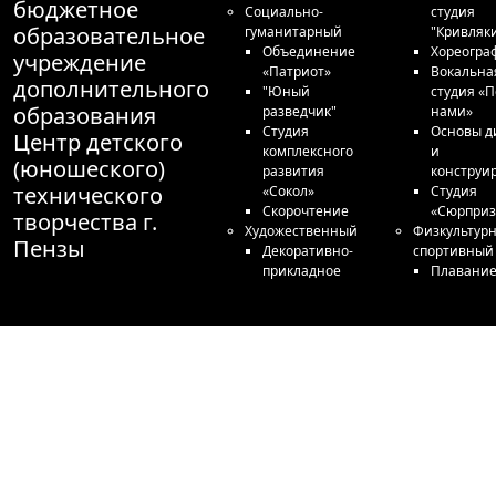
бюджетное
Социально-
студия
образовательное
гуманитарный
"Кривляк
Объединение
Хореогра
учреждение
«Патриот»
Вокальна
дополнительного
"Юный
студия «П
образования
разведчик"
нами»
Студия
Основы д
Центр детского
комплексного
и
(юношеского)
развития
конструи
технического
«Сокол»
Студия
Скорочтение
«Сюрприз
творчества г.
Художественный
Физкультурн
Пензы
Декоративно-
спортивный
прикладное
Плавани