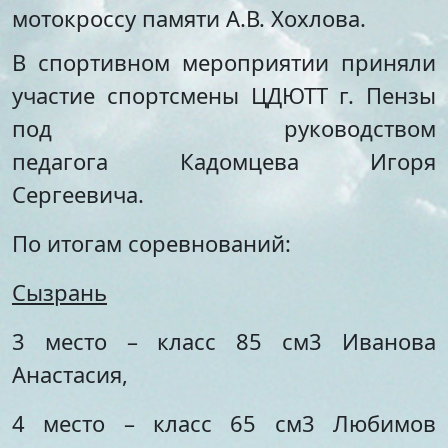
Стипендии и меры
Футбол
мотокроссу памяти А.В. Хохлова.
поддержки обучающихся
Морское многоборье
Международное
В спортивном мероприятии приняли
Волейбол
сотрудничество
Тхэквондо
участие спортсмены ЦДЮТТ г. Пензы
Организация питания в
Художественная
под руководством
образовательной
гимнастика
организации
Лёгкая атлетика
педагога Кадомцева Игоря
Документы по АХЧ
Фитнес-аэробика
Сергеевича.
Педагогический салон
Киокусинкай
Виртуальная экскурсия
Дзюдо
По итогам соревнований:
Настольный теннис
Шахматы
Сызрань
Фитбол
Технический
3 место – класс 85 см3 Иванова
Мотоспорт
Анастасия,
Новостная студия
4 место – класс 65 см3 Любимов