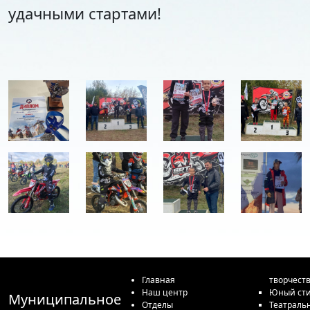
удачными стартами!
Главная
творчест
Наш центр
Юный сти
Муниципальное
Отделы
Театраль