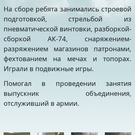
Стипендии и меры
Футбол
На сборе ребята занимались строевой
поддержки обучающихся
Морское многоборье
Международное
подготовкой, стрельбой из
Волейбол
сотрудничество
Тхэквондо
пневматической винтовки, разборкой-
Организация питания в
Художественная
сборкой АК-74, снаряжением-
образовательной
гимнастика
организации
Лёгкая атлетика
разряжением магазинов патронами,
Документы по АХЧ
Фитнес-аэробика
фехтованием на мечах и топорах.
Педагогический салон
Киокусинкай
Играли в подвижные игры.
Виртуальная экскурсия
Дзюдо
Настольный теннис
Помогал в проведении занятия
Шахматы
Фитбол
выпускник объединения,
Технический
отслуживший в армии.
Мотоспорт
Новостная студия