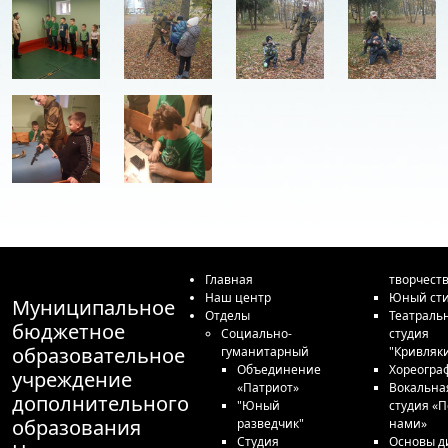
Главная
творчест
Наш центр
Юный сти
Муниципальное
Отделы
Театраль
бюджетное
Социально-
студия
образовательное
гуманитарный
"Кривляк
Объединение
Хореогра
учреждение
«Патриот»
Вокальна
дополнительного
"Юный
студия «П
образования
разведчик"
нами»
Студия
Основы д