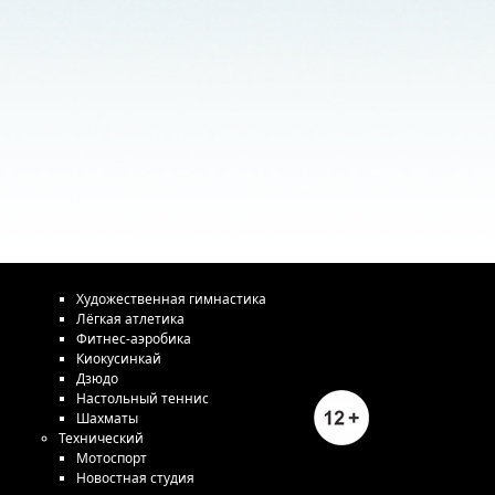
Художественная гимнастика
Лёгкая атлетика
Фитнес-аэробика
Киокусинкай
Дзюдо
Настольный теннис
Шахматы
Технический
Мотоспорт
Новостная студия