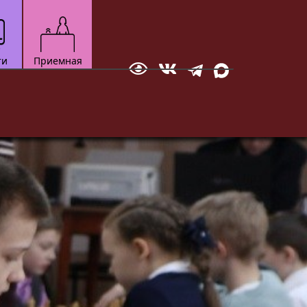
ти
Приемная
Отправить сообщение
зкультурно-
Технический
Документ
ортивный
Мотоспорт
вание
Новостная студия
бол
ское многоборье
ейбол
квондо
ожественная
тав
настика
ческое
кая атлетика
нес-аэробика
кусинкай
роцесса.
до