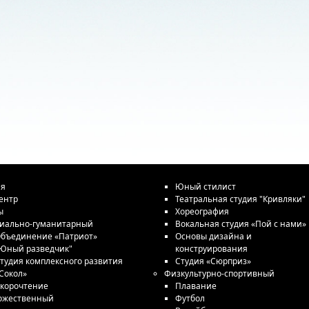
ая
Юный стилист
ентр
Театральная студия "Кривляки"
ы
Хореография
иально-гуманитарный
Вокальная студия «Пой с нами»
бъединение «Патриот»
Основы дизайна и
Юный разведчик"
конструирования
тудия комплексного развития
Студия «Сюрприз»
Сокол»
Физкультурно-спортивный
корочтение
Плавание
ожественный
Футбол