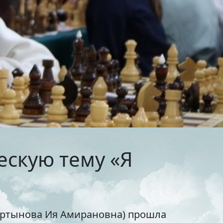
тольный теннис
ельные
маты
бол
венная
я
ихся
я в
ескую тему «Я
он
сия
Мартынова Ия Амирановна) прошла