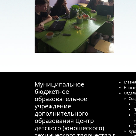
Главн
Муниципальное
Наш ц
бюджетное
Отдел
образовательное
Соц
О
учреждение
"
дополнительного
С
образования Центр
«
С
детского (юношеского)
Худ
технического творчества г.