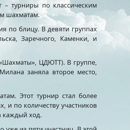
т – турниры по классическим
ым шахматам.
я по блицу. В девяти группах
ьска, Заречного, Каменки, и
«Шахматы», ЦДЮТТ). В группе,
 Милана заняла второе место,
там. Этот турнир стал более
х, и по количеству участников
а каждый ход.
о уже из пяти участниц. В этой