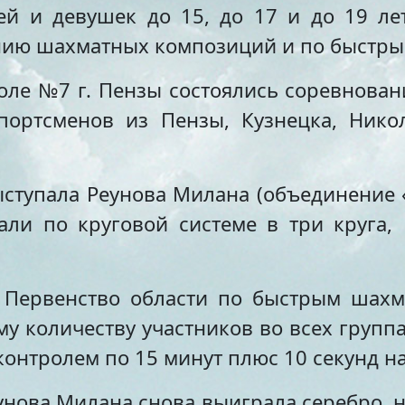
ей и девушек до 15, до 17 и до 19 ле
ению шахматных композиций и по быстр
оле №7 г. Пензы состоялись соревновани
портсменов из Пензы, Кузнецка, Никол
выступала Реунова Милана (объединение 
али по круговой системе в три круга,
 Первенство области по быстрым шахма
 количеству участников во всех группа
контролем по 15 минут плюс 10 секунд н
унова Милана снова выиграла серебро, н