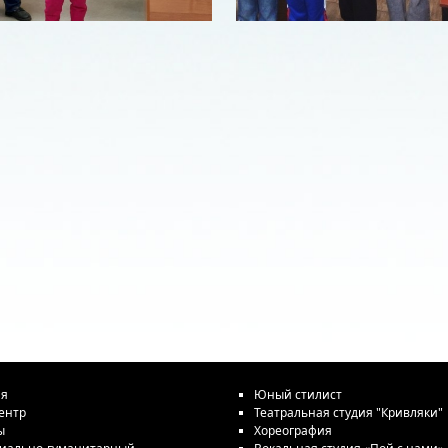
ая
Юный стилист
ентр
Театральная студия "Кривляки"
ы
Хореография