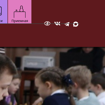
ти
Приемная
Отправить сообщение
зкультурно-
Технический
Документ
ортивный
Мотоспорт
вание
Новостная студия
бол
ское многоборье
ейбол
квондо
ожественная
тав
настика
ческое
кая атлетика
нес-аэробика
кусинкай
роцесса.
до