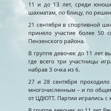
11 и до 13 лет, среди юнош
шахматам, по блицу, по реш
21 сентября в спортивной шк
приняло участие более 50 с
Пензенского района.
В группе девочек до 11 лет 
где всего три участницы игр
набрав 3 очка из 6.
27 и 28 сентября проходило
многочисленным – и по общему
от ЦДЮТТ. Партии игрались с 
В группе девочек до 11 лет Ре