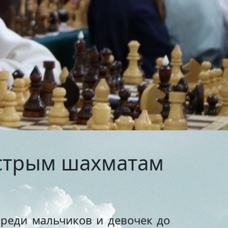
тольный теннис
ельные
маты
бол
венная
я
ихся
я в
ыстрым шахматам
он
сия
среди мальчиков и девочек до