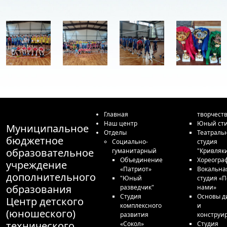
Главная
творчест
Наш центр
Юный сти
Муниципальное
Отделы
Театраль
бюджетное
Социально-
студия
образовательное
гуманитарный
"Кривляк
Объединение
Хореогра
учреждение
«Патриот»
Вокальна
дополнительного
"Юный
студия «П
образования
разведчик"
нами»
Студия
Основы д
Центр детского
комплексного
и
(юношеского)
развития
конструи
технического
«Сокол»
Студия