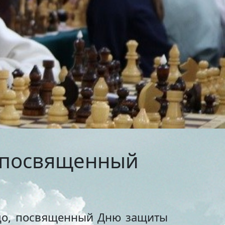
тольный теннис
ельные
маты
бол
венная
я
ихся
я в
, посвященный
он
сия
юдо, посвященный Дню защиты