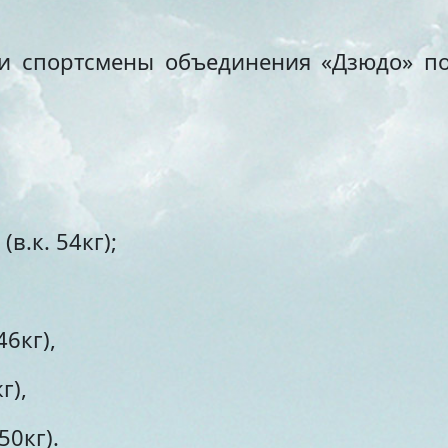
и спортсмены объединения «Дзюдо» под
(в.к. 54кг);
46кг),
г),
50кг).