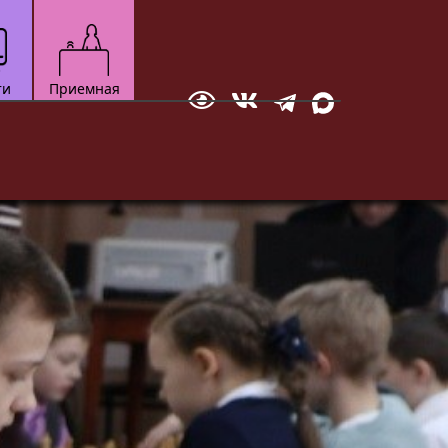
ти
Приемная
Отправить сообщение
зкультурно-
Технический
Документ
ортивный
Мотоспорт
вание
Новостная студия
бол
ское многоборье
ейбол
квондо
ожественная
тав
настика
ческое
кая атлетика
нес-аэробика
кусинкай
роцесса.
до