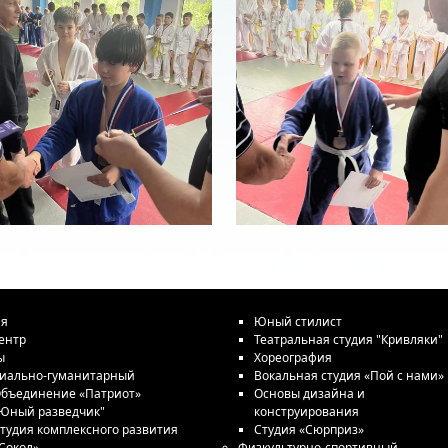
ая
Юный стилист
ентр
Театральная студия "Кривляки"
ы
Хореография
иально-гуманитарный
Вокальная студия «Пой с нами»
бъединение «Патриот»
Основы дизайна и
Юный разведчик"
конструирования
тудия комплексного развития
Студия «Сюрприз»
Сокол»
Физкультурно-спортивный