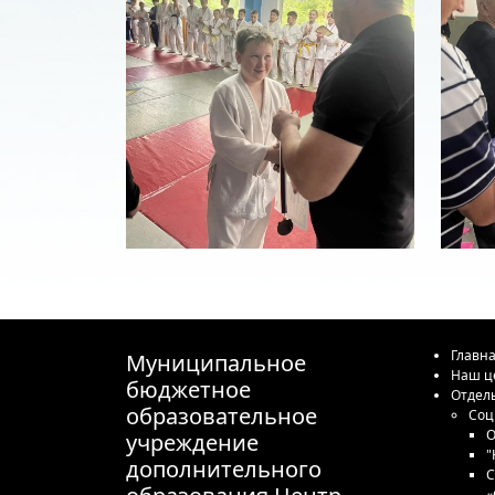
Главн
Муниципальное
Наш ц
бюджетное
Отдел
образовательное
Соц
О
учреждение
"
дополнительного
С
«