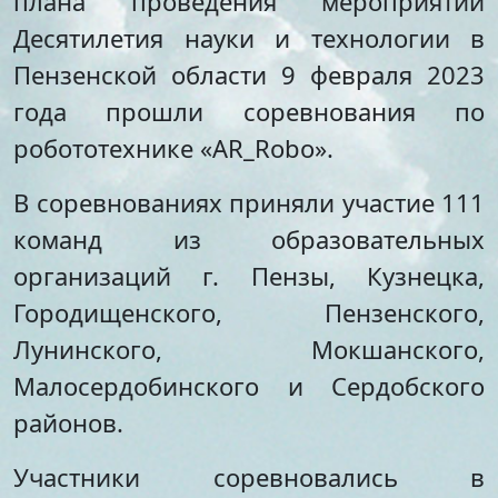
плана проведения мероприятий
Стипендии и меры
Футбол
Десятилетия науки и технологии в
поддержки обучающихся
Морское многоборье
Международное
Волейбол
Пензенской области 9 февраля 2023
сотрудничество
Тхэквондо
года прошли соревнования по
Организация питания в
Художественная
робототехнике «AR_Robo».
образовательной
гимнастика
организации
Лёгкая атлетика
Документы по АХЧ
В соревнованиях приняли участие 111
Фитнес-аэробика
Педагогический салон
Киокусинкай
команд из образовательных
Виртуальная экскурсия
Дзюдо
организаций г. Пензы, Кузнецка,
Настольный теннис
Шахматы
Городищенского, Пензенского,
Фитбол
Лунинского, Мокшанского,
Технический
Малосердобинского и Сердобского
Мотоспорт
районов.
Новостная студия
Участники соревновались в