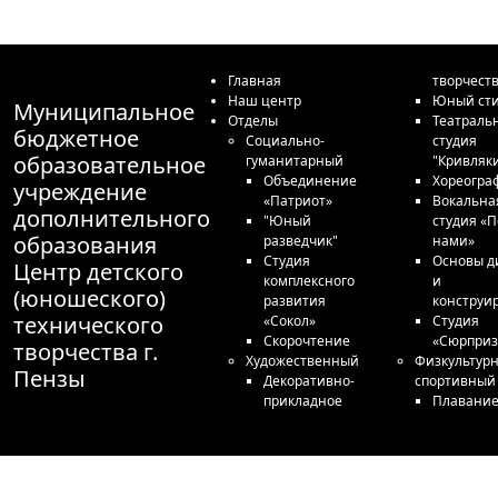
Главная
творчест
Наш центр
Юный сти
Муниципальное
Отделы
Театраль
бюджетное
Социально-
студия
образовательное
гуманитарный
"Кривляк
Объединение
Хореогра
учреждение
«Патриот»
Вокальна
дополнительного
"Юный
студия «П
образования
разведчик"
нами»
Студия
Основы д
Центр детского
комплексного
и
(юношеского)
развития
конструи
технического
«Сокол»
Студия
Скорочтение
«Сюрприз
творчества г.
Художественный
Физкультурн
Пензы
Декоративно-
спортивный
прикладное
Плавани