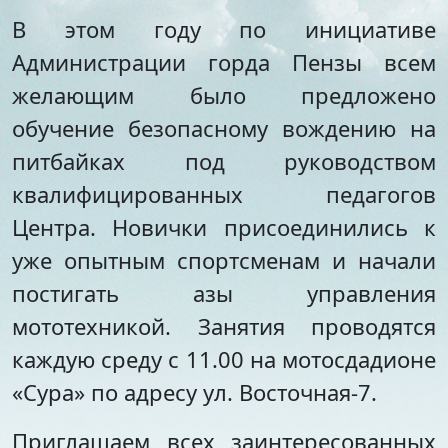
Стипендии и меры
Футбол
В этом году по инициативе
поддержки обучающихся
Морское многоборье
Международное
Администрации горда Пензы всем
Волейбол
сотрудничество
Тхэквондо
желающим было предложено
Организация питания в
Художественная
обучение безопасному вождению на
образовательной
гимнастика
организации
Лёгкая атлетика
питбайках под руководством
Документы по АХЧ
Фитнес-аэробика
квалифицированных педагогов
Педагогический салон
Киокусинкай
Центра. Новички присоединились к
Виртуальная экскурсия
Дзюдо
Настольный теннис
уже опытным спортсменам и начали
Шахматы
постигать азы управления
Фитбол
мототехникой. Занятия проводятся
Технический
каждую среду с 11.00 на мотосдадионе
Мотоспорт
Новостная студия
«Сура» по адресу ул. Восточная-7.
Приглашаем всех заинтересованных