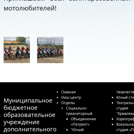
мотолюбителей!
Главная
творчест
Наш центр
Юный сти
Муниципальное
Отделы
Театраль
бюджетное
Социально-
студия
образовательное
гуманитарный
"Кривляк
Объединение
Хореогра
учреждение
«Патриот»
Вокальна
дополнительного
"Юный
студия «П