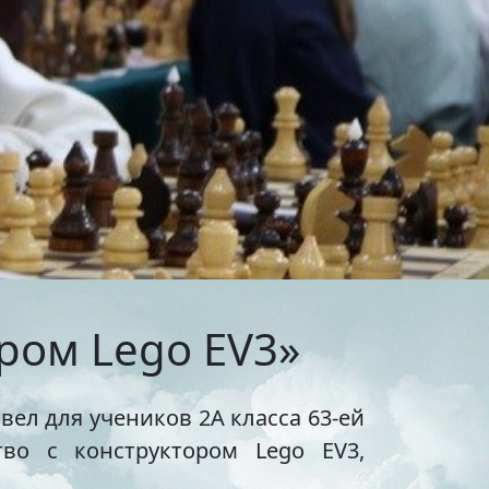
тольный теннис
ельные
маты
бол
венная
я
ихся
я в
ором Lego EV3»
он
вел для учеников 2А класса 63-ей
сия
тво с конструктором Lego EV3,