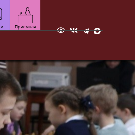
ти
Приемная
Отправить сообщение
зкультурно-
Технический
Документ
ортивный
Мотоспорт
вание
Новостная студия
бол
ское многоборье
ейбол
квондо
ожественная
тав
настика
ческое
кая атлетика
нес-аэробика
кусинкай
роцесса.
до