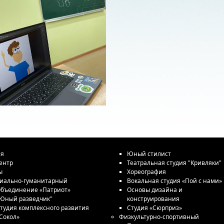
ая
Юный стилист
ентр
Театральная студия "Кривляки"
ы
Хореография
иально-гуманитарный
Вокальная студия «Пой с нами»
бъединение «Патриот»
Основы дизайна и
Юный разведчик"
конструирования
тудия комплексного развития
Студия «Сюрприз»
Сокол»
Физкультурно-спортивный