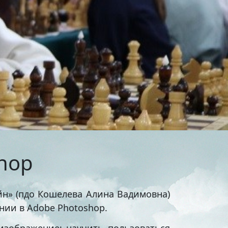
тольный теннис
ельные
маты
бол
венная
я
ихся
я в
shop
он
йн» (пдо Кошелева Алина Вадимовна)
сия
нии в Adobe Photoshop.