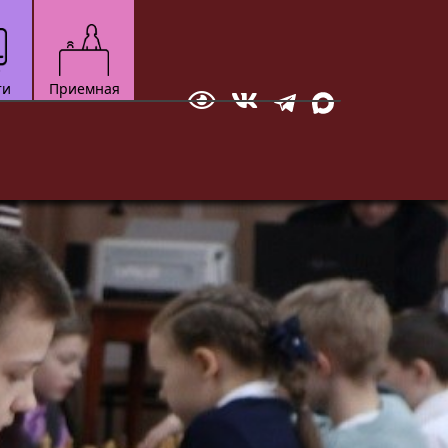
ти
Приемная
Отправить сообщение
зкультурно-
Технический
Документ
ортивный
Мотоспорт
вание
Новостная студия
бол
ское многоборье
ейбол
квондо
ожественная
тав
настика
ческое
кая атлетика
нес-аэробика
кусинкай
роцесса.
до