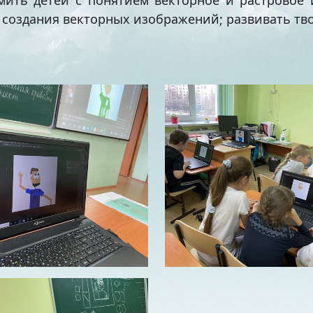
ить детей с понятием векторное и растровое 
 создания векторных изображений; развивать т