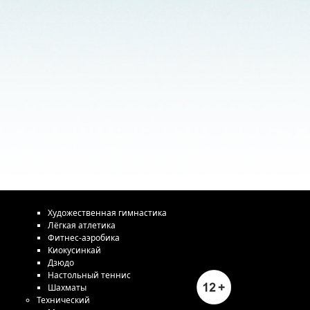
Художественная гимнастика
Лёгкая атлетика
Фитнес-аэробика
Киокусинкай
Дзюдо
Настольный теннис
Шахматы
Технический