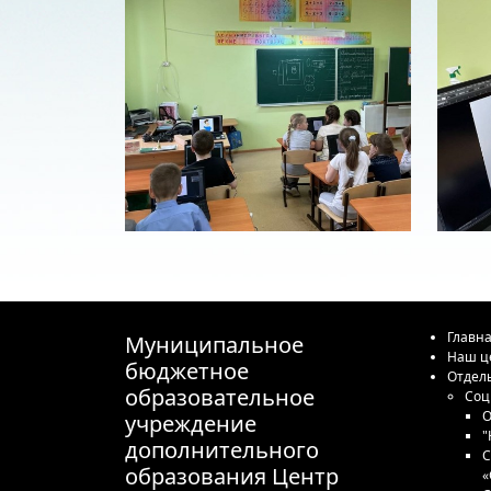
Главн
Муниципальное
Наш ц
бюджетное
Отдел
образовательное
Соц
О
учреждение
"
дополнительного
С
образования Центр
«