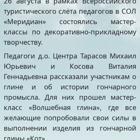
26 августа в рамках Всероссийского
Стипендии и меры
Футбол
туристического слёта педагогов в СОЛ
поддержки обучающихся
Морское многоборье
Международное
Волейбол
«Меридиан» состоялись мастер-
сотрудничество
Тхэквондо
классы по декоративно-прикладному
Организация питания в
Художественная
образовательной
творчеству.
гимнастика
организации
Лёгкая атлетика
Педагоги д.о. Центра Тарасов Михаил
Документы по АХЧ
Фитнес-аэробика
Педагогический салон
Киокусинкай
Юрьевич и Косова Виталия
Виртуальная экскурсия
Дзюдо
Геннадьевна рассказали участникам о
Настольный теннис
глине и об истории гончарного
Шахматы
Фитбол
промысла. Для них прошел мастер-
Технический
класс «Волшебная глина», где все
Мотоспорт
желающие попробовали свои силы в
Новостная студия
выполнении изделия из гончарной
глины «Кот».