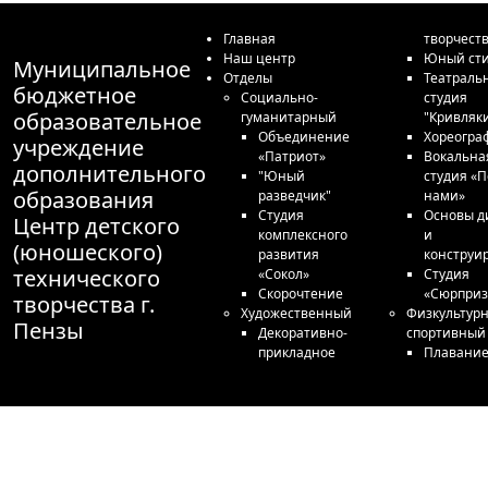
Главная
творчест
Наш центр
Юный сти
Муниципальное
Отделы
Театраль
бюджетное
Социально-
студия
образовательное
гуманитарный
"Кривляк
Объединение
Хореогра
учреждение
«Патриот»
Вокальна
дополнительного
"Юный
студия «П
образования
разведчик"
нами»
Студия
Основы д
Центр детского
комплексного
и
(юношеского)
развития
конструи
технического
«Сокол»
Студия
Скорочтение
«Сюрприз
творчества г.
Художественный
Физкультурн
Пензы
Декоративно-
спортивный
прикладное
Плавани