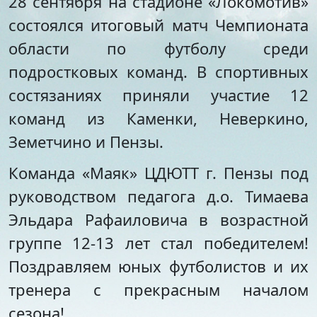
28 сентября на стадионе «Локомотив»
Стипендии и меры
Футбол
состоялся итоговый матч Чемпионата
поддержки обучающихся
Морское многоборье
Международное
Волейбол
области по футболу среди
сотрудничество
Тхэквондо
подростковых команд. В спортивных
Организация питания в
Художественная
образовательной
состязаниях приняли участие 12
гимнастика
организации
Лёгкая атлетика
команд из Каменки, Неверкино,
Документы по АХЧ
Фитнес-аэробика
Земетчино и Пензы.
Педагогический салон
Киокусинкай
Виртуальная экскурсия
Дзюдо
Команда «Маяк» ЦДЮТТ г. Пензы под
Настольный теннис
руководством педагога д.о. Тимаева
Шахматы
Фитбол
Эльдара Рафаиловича в возрастной
Технический
группе 12-13 лет стал победителем!
Мотоспорт
Поздравляем юных футболистов и их
Новостная студия
тренера с прекрасным началом
сезона!