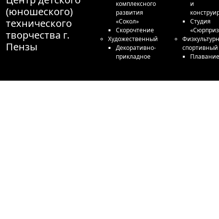
комплексного
и
(юношеского)
развития
конструи
технического
«Сокол»
Студия
Скорочтение
«Сюрприз
творчества г.
Художественный
Физкультурн
Пензы
Декоративно-
спортивный
прикладное
Плавани