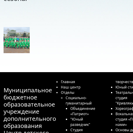
Главная
творчест
Наш центр
Юный сти
Муниципальное
Отделы
Театраль
бюджетное
Социально-
студия
образовательное
гуманитарный
"Кривляк
Объединение
Хореогра
учреждение
«Патриот»
Вокальна
дополнительного
"Юный
студия «П
образования
разведчик"
нами»
Студия
Основы д
Центр детского