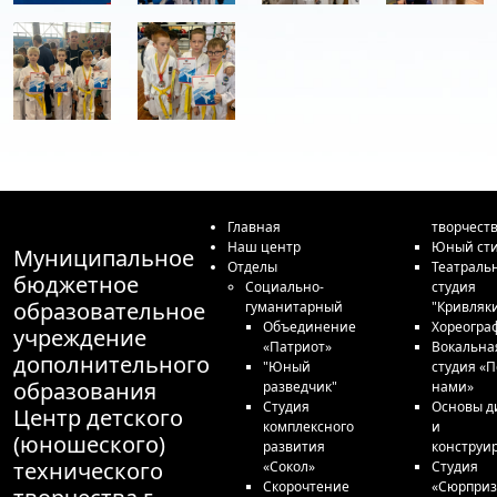
Главная
творчест
Наш центр
Юный сти
Муниципальное
Отделы
Театраль
бюджетное
Социально-
студия
образовательное
гуманитарный
"Кривляк
Объединение
Хореогра
учреждение
«Патриот»
Вокальна
дополнительного
"Юный
студия «П
образования
разведчик"
нами»
Студия
Основы д
Центр детского
комплексного
и
(юношеского)
развития
конструи
технического
«Сокол»
Студия
Скорочтение
«Сюрприз