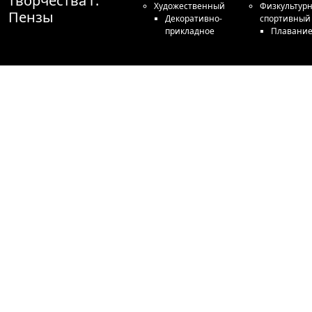
творчества г.
Художественный
Физкультурн
Пензы
Декоративно-
спортивный
прикладное
Плавани