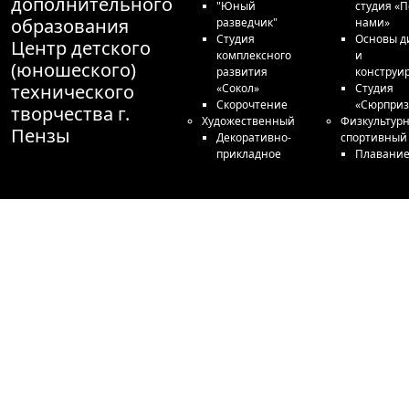
дополнительного
"Юный
студия «П
образования
разведчик"
нами»
Студия
Основы д
Центр детского
комплексного
и
(юношеского)
развития
конструи
технического
«Сокол»
Студия
Скорочтение
«Сюрприз
творчества г.
Художественный
Физкультурн
Пензы
Декоративно-
спортивный
прикладное
Плавани