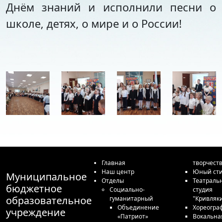
Днём знаний и исполнили песни о
школе, детях, о мире и о России!
Главная
творчест
Наш центр
Юный сти
Муниципальное
Отделы
Театраль
бюджетное
Социально-
студия
образовательное
гуманитарный
"Кривляк
Объединение
Хореогра
учреждение
«Патриот»
Вокальна