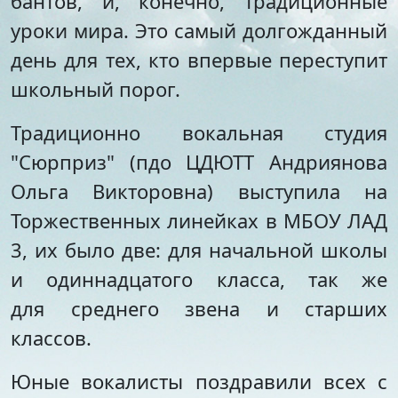
бантов, и, конечно, традиционные
Стипендии и меры
Футбол
уроки мира. Это самый долгожданный
поддержки обучающихся
Морское многоборье
Международное
Волейбол
день для тех, кто впервые переступит
сотрудничество
Тхэквондо
школьный порог.
Организация питания в
Художественная
образовательной
гимнастика
Традиционно вокальная студия
организации
Лёгкая атлетика
Документы по АХЧ
"Сюрприз" (пдо ЦДЮТТ Андриянова
Фитнес-аэробика
Педагогический салон
Киокусинкай
Ольга Викторовна) выступила на
Виртуальная экскурсия
Дзюдо
Торжественных линейках в МБОУ ЛАД
Настольный теннис
Шахматы
3, их было две: для начальной школы
Фитбол
и одиннадцатого класса, так же
Технический
для среднего звена и старших
Мотоспорт
классов.
Новостная студия
Юные вокалисты поздравили всех с